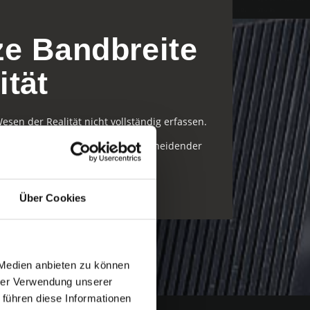
Inspiration, die uns täglich belebt, und unser
Studio steht bereit, dasselbe für Sie zu tun.
Rücken Sie Ihre visuelle Kraft und
ze Bandbreite
Anpassungsfähigkeit ins Rampenlicht!
ität
esen der Realität nicht vollständig erfassen.
mung und Wahrheit ist von entscheidender
Über Cookies
 Medien anbieten zu können
hrer Verwendung unserer
 führen diese Informationen