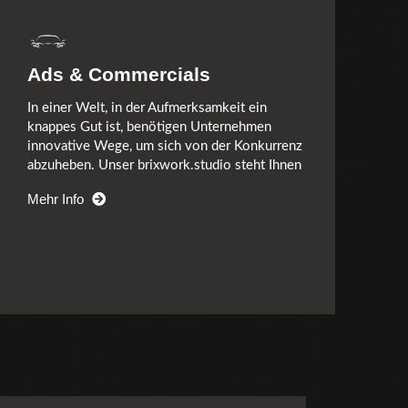
Ads & Commercials
In einer Welt, in der Aufmerksamkeit ein
knappes Gut ist, benötigen Unternehmen
innovative Wege, um sich von der Konkurrenz
abzuheben. Unser brixwork.studio steht Ihnen
sowohl für Fotoshootings als auch für
Mehr Info
kommerzielle Filmproduktionen zur Verfügung.
Hier können Sie Ihre Werbegeschichten in
einem umfassenden dreidimensionalen Raum
einbinden und die zahlreichen Vorteile der
Virtual Production in Bezug auf Flexibilität und
Effizienz nutzen. Ob an einem ruhigen Strand,
an Bord eines Raumschiffs, auf einem Dach,
inmitten eines belebten Straßencafés oder im
Herzen von New York, Rio oder Tokio – Sie
bestimmen die Szenerie, jederzeit und überall.
Unser brixwork.studio ist eine Quelle der