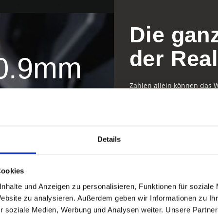
Produktion in unserem brixwork.studio
können Sie den Energieverbrauch und die CO2
Emission im Vergleich zu herkömmlichen On-
Die gan
location-Drehs enorm reduzieren.
der Real
1.9
mm
Zahlen allein können das W
Pixel
Der Abgleich von Wahrneh
Bedeutung.
400
Details
LED Panels
Cookies
nhalte und Anzeigen zu personalisieren, Funktionen für soziale
Website zu analysieren. Außerdem geben wir Informationen zu I
r soziale Medien, Werbung und Analysen weiter. Unsere Partner