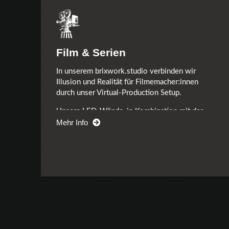
Film & Serien
In unserem brixwork.studio verbinden wir
Illusion und Realität für Filmemacher:innen
durch unser Virtual-Production Setup.
Unsere LED-Wände, in Kombination mit der
Unreal Engine, bieten eine künstlerische
Mehr Info
Leinwand für jede Echtzeit-Produktion. Ob
reale oder fiktive Geschichte, unser
brixwork.studio wird zu einer komplett-
kontrollierbaren Welt, die ein visuelles
Spektakel inszeniert. Die interaktive, effiziente
Ausrichtung unseres Studios optimiert nicht
nur den Produktionsprozess, sondern eröffnet
auch unendliche kreative Möglichkeiten. Mit
brixwork.studio erweitern Sie die Grenzen des